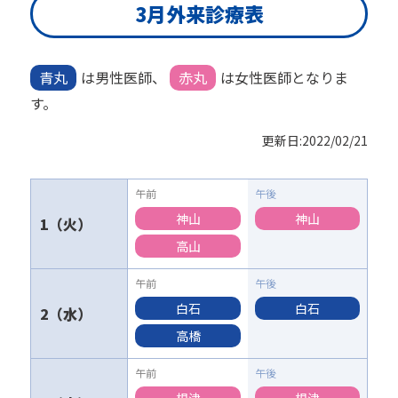
3月外来診療表
青丸
は男性医師、
赤丸
は女性医師となりま
す。
更新日:
2022/02/21
神山
神山
1
高山
白石
白石
2
高橋