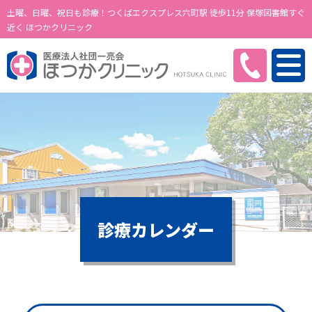
土曜、日曜、祝日も診療！つくばエクスプレス六町駅 徒歩11分 保塚図書館すぐ
近く ほつかクリニック
診療カレンダー