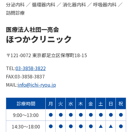
分泌内科 ／ 循環器内科 ／ 消化器内科 ／ 呼吸器内科 ／
訪問診療
医療法人社団一亮会
ほつかクリニック
〒121-0072 東京都足立区保塚町18-15
TEL:
03-3858-3822
FAX:03-3858-3837
MAIL:
info@ichi-ryou.jp
診療時間
月
火
水
木
金
土
日
祝
9:00〜13:00
●
●
●
●
●
●
●
●
14:30〜18:00
●
●
●
●
●
▲
▲
●