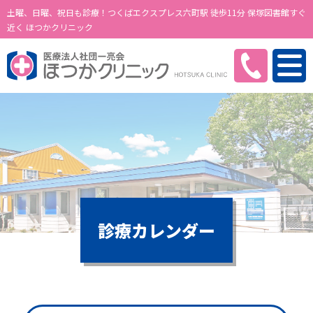
土曜、日曜、祝日も診療！つくばエクスプレス六町駅 徒歩11分 保塚図書館すぐ
近く ほつかクリニック
診療カレンダー