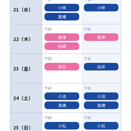
小林
小林
21
髙橋
根津
根津
22
松﨑
笹谷
白井
23
小池
小池
24
高橋
高橋
小松
小松
25