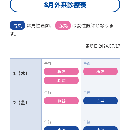
8月外来診療表
青丸
は男性医師、
赤丸
は女性医師となりま
す。
更新日:
2024/07/17
根津
根津
1
松﨑
笹谷
白井
2