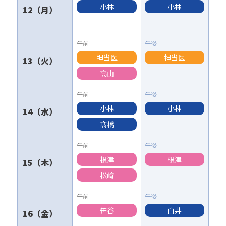
小林
小林
12
担当医
担当医
13
高山
小林
小林
14
髙橋
根津
根津
15
松﨑
笹谷
白井
16