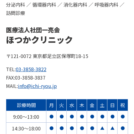
分泌内科 ／ 循環器内科 ／ 消化器内科 ／ 呼吸器内科 ／
訪問診療
医療法人社団一亮会
ほつかクリニック
〒121-0072 東京都足立区保塚町18-15
TEL:
03-3858-3822
FAX:03-3858-3837
MAIL:
info@ichi-ryou.jp
診療時間
月
火
水
木
金
土
日
祝
9:00〜13:00
●
●
●
●
●
●
●
●
14:30〜18:00
●
●
●
●
●
▲
▲
●