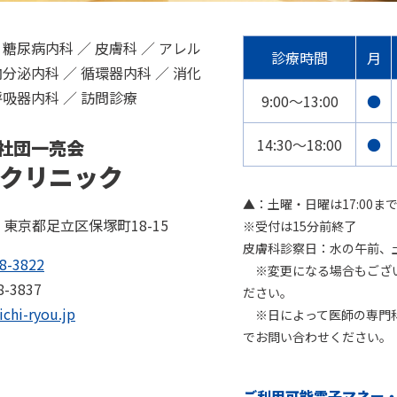
 糖尿病内科 ／ 皮膚科 ／ アレル
診療時間
月
内分泌内科 ／ 循環器内科 ／ 消化
呼吸器内科 ／ 訪問診療
9:00〜13:00
●
14:30〜18:00
●
社団一亮会
クリニック
▲：土曜・日曜は17:00ま
72 東京都足立区保塚町18-15
※受付は15分前終了
皮膚科診察日：水の午前、
8-3822
※変更になる場合もござい
8-3837
ださい。
ichi-ryou.jp
※日によって医師の専門科
でお問い合わせください。
ご利用可能電子マネー