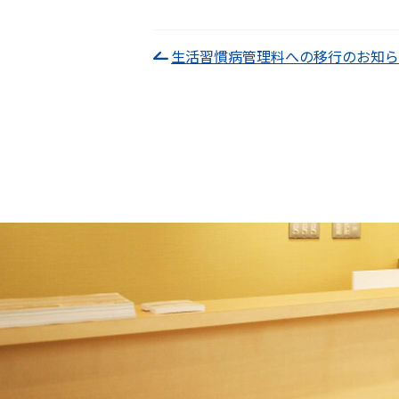
投
生活習慣病管理料への移行のお知ら
稿
ナ
ビ
ゲ
ー
シ
ョ
ン