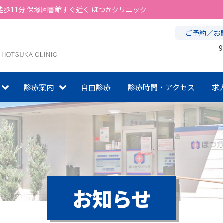
歩11分 保塚図書館すぐ近く ほつかクリニック
ご予約／お
9
診療案内
自由診療
診療時間・アクセス
求
お知らせ