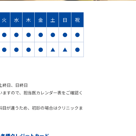
火
水
木
金
土
日
祝
●
●
●
●
●
●
●
●
●
●
●
▲
▲
●
で
土終日、日終日
ますので、担当医カレンダー表をご確認く
目が違うため、初診の場合はクリニックま
・各種クレジットカード