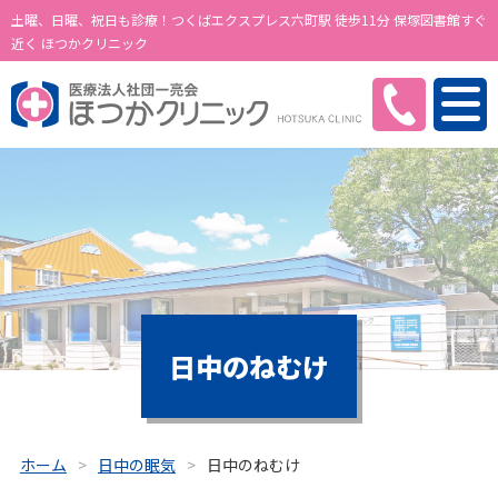
土曜、日曜、祝日も診療！つくばエクスプレス六町駅 徒歩11分 保塚図書館すぐ
近く ほつかクリニック
日中のねむけ
ホーム
日中の眠気
日中のねむけ