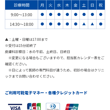
診療時間
月
火
水
木
金
土
日
祝
9:00〜13:00
●
●
●
●
●
●
●
●
14:30〜18:00
●
●
●
●
●
▲
▲
●
▲：土曜・日曜は17:00まで
※受付は15分前終了
皮膚科診察日：水の午前、土終日、日終日
※変更になる場合もございますので、担当医カレンダー表をご
確認ください。
※日によって医師の専門科目が違うため、初診の場合はクリニ
ックまでお問い合わせください。
ご利用可能電子マネー・各種クレジットカード