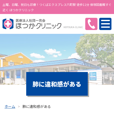
土曜、日曜、祝日も診療！つくばエクスプレス六町駅 徒歩11分 保塚図書館すぐ
近く ほつかクリニック
肺に違和感がある
ホーム
肺に違和感がある