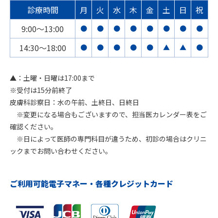
診療時間
月
火
水
木
金
土
日
祝
9:00〜13:00
●
●
●
●
●
●
●
●
14:30〜18:00
●
●
●
●
●
▲
▲
●
▲：土曜・日曜は17:00まで
※受付は15分前終了
皮膚科診察日：水の午前、土終日、日終日
※変更になる場合もございますので、担当医カレンダー表をご
確認ください。
※日によって医師の専門科目が違うため、初診の場合はクリニ
ックまでお問い合わせください。
ご利用可能電子マネー・各種クレジットカード