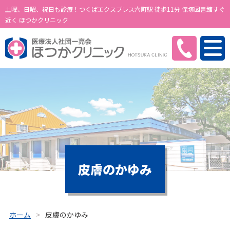
土曜、日曜、祝日も診療！つくばエクスプレス六町駅 徒歩11分 保塚図書館すぐ
近く ほつかクリニック
皮膚のかゆみ
ホーム
皮膚のかゆみ