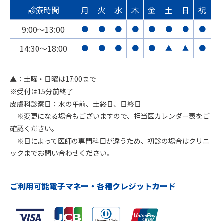
診療時間
月
火
水
木
金
土
日
祝
9:00〜13:00
●
●
●
●
●
●
●
●
14:30〜18:00
●
●
●
●
●
▲
▲
●
▲：土曜・日曜は17:00まで
※受付は15分前終了
皮膚科診察日：水の午前、土終日、日終日
※変更になる場合もございますので、担当医カレンダー表をご
確認ください。
※日によって医師の専門科目が違うため、初診の場合はクリニ
ックまでお問い合わせください。
ご利用可能電子マネー・各種クレジットカード