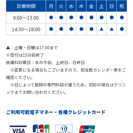
診療時間
月
火
水
木
金
土
日
祝
9:00〜13:00
●
●
●
●
●
●
●
●
14:30〜18:00
●
●
●
●
●
▲
▲
●
▲：土曜・日曜は17:00まで
※受付は15分前終了
皮膚科診察日：水の午前、土終日、日終日
※変更になる場合もございますので、担当医カレンダー表をご
確認ください。
※日によって医師の専門科目が違うため、初診の場合はクリニ
ックまでお問い合わせください。
ご利用可能電子マネー・各種クレジットカード