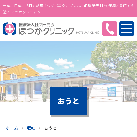
土曜、日曜、祝日も診療！つくばエクスプレス六町駅 徒歩11分 保塚図書館すぐ
近く ほつかクリニック
おうと
ホーム
嘔吐
おうと